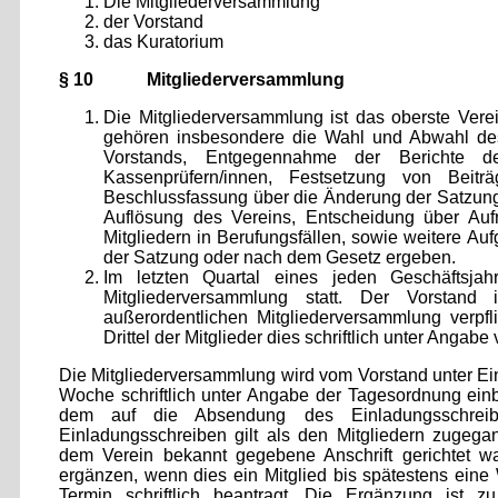
Die Mitgliederversammlung
der Vorstand
das Kuratorium
§ 10 Mitgliederversammlung
Die Mitgliederversammlung ist das oberste Vere
gehören insbesondere die Wahl und Abwahl des
Vorstands, Entgegennahme der Berichte d
Kassenprüfern/innen, Festsetzung von Beiträ
Beschlussfassung über die Änderung der Satzung
Auflösung des Vereins, Entscheidung über Au
Mitgliedern in Berufungsfällen, sowie weitere Au
der Satzung oder nach dem Gesetz ergeben.
Im letzten Quartal eines jeden Geschäftsjahr
Mitgliederversammlung statt. Der Vorstand 
außerordentlichen Mitgliederversammlung verpfl
Drittel der Mitglieder dies schriftlich unter Angab
Die Mitgliederversammlung wird vom Vorstand unter Ein
Woche schriftlich unter Angabe der Tagesordnung einbe
dem auf die Absendung des Einladungsschrei
Einladungsschreiben gilt als den Mitgliedern zugega
dem Verein bekannt gegebene Anschrift gerichtet wa
ergänzen, wenn dies ein Mitglied bis spätestens ein
Termin schriftlich beantragt. Die Ergänzung ist 