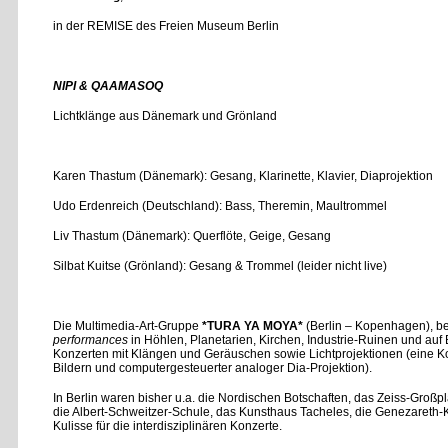
in der REMISE des Freien Museum Berlin
NIPI & QAAMASOQ
Lichtklänge aus Dänemark und Grönland
Karen Thastum (Dänemark): Gesang, Klarinette, Klavier, Diaprojektion
Udo Erdenreich (Deutschland): Bass, Theremin, Maultrommel
Liv Thastum (Dänemark): Querflöte, Geige, Gesang
Silbat Kuitse (Grönland): Gesang & Trommel (leider nicht live)
Die Multimedia-Art-Gruppe
*TURA YA MOYA*
(Berlin – Kopenhagen), b
performances
in Höhlen, Planetarien, Kirchen, Industrie-Ruinen und auf E
Konzerten mit Klängen und Geräuschen sowie Lichtprojektionen (eine Ko
Bildern und computergesteuerter analoger Dia-Projektion).
In Berlin waren bisher u.a. die Nordischen Botschaften, das Zeiss-Großp
die Albert-Schweitzer-Schule, das Kunsthaus Tacheles, die Genezareth-K
Kulisse für die interdisziplinären Konzerte.