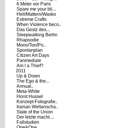
6 Meter vor Paris
Spare me your bli...
Hell/Mattern/Wasko
Extreme Crafts
When Violence beco..
Das Gestz des...
Sleepwalking Berlin
Rhapsodie
Mono/Ton/Po..
Spontanplan
Citizen Art Days
Panmediale
Am I a Thief?
2011
Up & Down
The Ego & the...
Annual..
Meta-White
Horst Hussel
Konzept-Fotografie..
Iranian Weltanscha..
State of the Union
Der letzte macht....
Fallstudien
One&One