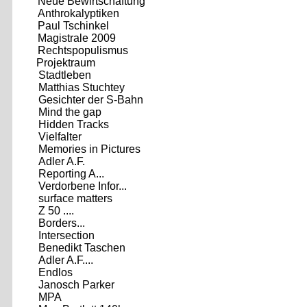
Neue Bewirtschaftung
Anthrokalyptiken
Paul Tschinkel
Magistrale 2009
Rechtspopulismus
Projektraum
Stadtleben
Matthias Stuchtey
Gesichter der S-Bahn
Mind the gap
Hidden Tracks
Vielfalter
Memories in Pictures
Adler A.F.
Reporting A...
Verdorbene Infor...
surface matters
Z 50 ....
Borders...
Intersection
Benedikt Taschen
Adler A.F....
Endlos
Janosch Parker
MPA