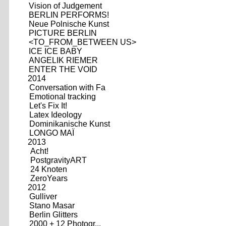
Vision of Judgement
BERLIN PERFORMS!
Neue Polnische Kunst
PICTURE BERLIN
<TO_FROM_BETWEEN US>
ICE ICE BABY
ANGELIK RIEMER
ENTER THE VOID
2014
Conversation with Fa
Emotional tracking
Let's Fix It!
Latex Ideology
Dominikanische Kunst
LONGO MAÏ
2013
Acht!
PostgravityART
24 Knoten
ZeroYears
2012
Gulliver
Stano Masar
Berlin Glitters
2000 + 12 Photogr...