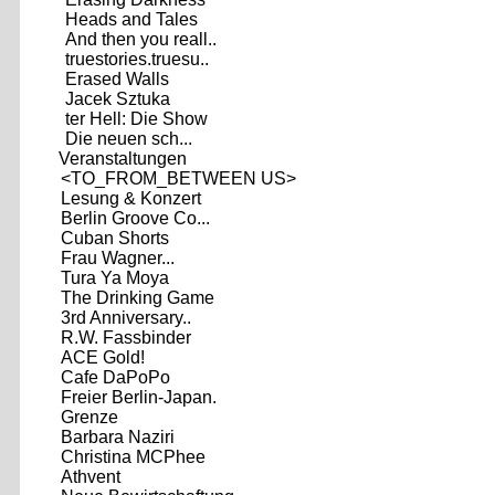
Heads and Tales
And then you reall..
truestories.truesu..
Erased Walls
Jacek Sztuka
ter Hell: Die Show
Die neuen sch...
Veranstaltungen
<TO_FROM_BETWEEN US>
Lesung & Konzert
Berlin Groove Co...
Cuban Shorts
Frau Wagner...
Tura Ya Moya
The Drinking Game
3rd Anniversary..
R.W. Fassbinder
ACE Gold!
Cafe DaPoPo
Freier Berlin-Japan.
Grenze
Barbara Naziri
Christina MCPhee
Athvent