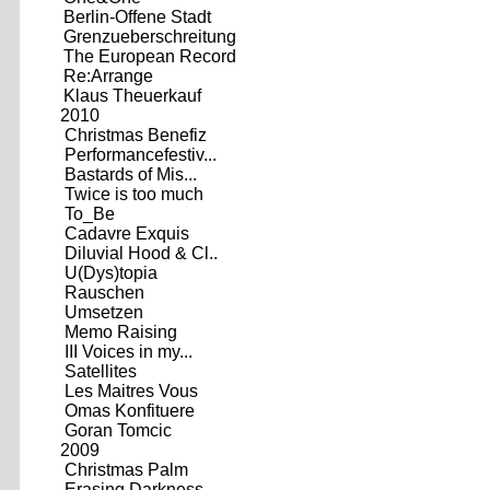
Berlin-Offene Stadt
Grenzueberschreitung
The European Record
Re:Arrange
Klaus Theuerkauf
2010
Christmas Benefiz
Performancefestiv...
Bastards of Mis...
Twice is too much
To_Be
Cadavre Exquis
Diluvial Hood & Cl..
U(Dys)topia
Rauschen
Umsetzen
Memo Raising
III Voices in my...
Satellites
Les Maitres Vous
Omas Konfituere
Goran Tomcic
2009
Christmas Palm
Erasing Darkness